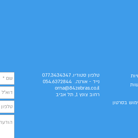
טלפון סטודיו. 077.3434347
יות
נייד - אורנה. 054.6372844
שות
orna@84zebras.co.il
רחוב צונץ 1, תל אביב
מוש בסרטון