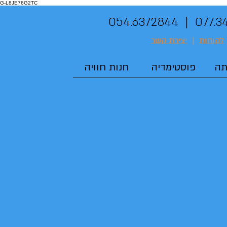
G-L8JE76G2TC
077.3434347 
לקוחות
|
יצירת קשר
תה
פוסטימדיה
חנות חוויה